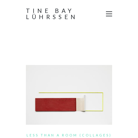
TINE BAY
LÜHRSSEN
LESS THAN A ROOM
(COLLAGES)
LESS THAN A ROOM (COLLAGES)