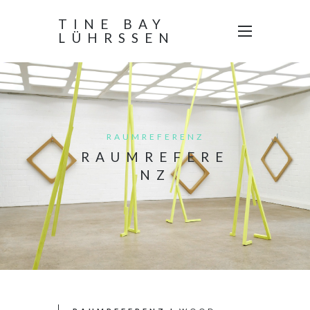
TINE BAY
LÜHRSSEN
RAUMREFERENZ
RAUMREFERE
NZ