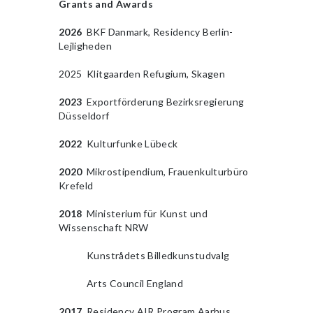
Grants and Awards
2014
2026
BKF Danmark, Residency Berlin-
Lejligheden
2025 Klitgaarden Refugium, Skagen
2023
Exportförderung Bezirksregierung
Düsseldorf
2014
2022
Kulturfunke Lübeck
2014
2020
Mikrostipendium, Frauenkulturbüro
Krefeld
2014
2018
Ministerium für Kunst und
Wissenschaft NRW
2014
Kunstrådets Billedkunstudvalg
2014
Arts Council England
2017
Residency AIR Program Aarhus