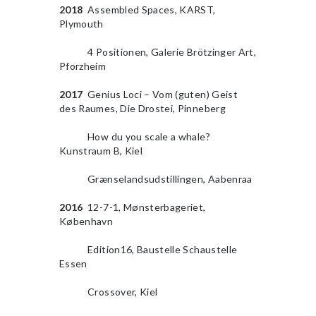
2018
Assembled Spaces, KARST,
Plymouth
2010
4 Positionen, Galerie Brötzinger Art,
Pforzheim
2017
Genius Loci – Vom (guten) Geist
des Raumes, Die Drostei, Pinneberg
2010
How du you scale a whale?
Kunstraum B, Kiel
2010
Grænselandsudstillingen, Aabenraa
2016
12-7-1, Mønsterbageriet,
København
2010
Edition16, Baustelle Schaustelle
Essen
2010
Crossover, Kiel