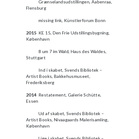
2010
Grænselandsudstillingen, Aabenraa,
Flensburg
2010
missing link, Künstlerforum Bonn
2015
KE 15, Den Frie Udstillingsbygning,
København
2010
8 um 7 im Wald, Haus des Waldes,
Stuttgart
2010
Ind i skabet, Svends Bibliotek –
Artist Books, Bakkehusmuseet,
Frederiksberg
2014
Restatement, Galerie Schütte,
Essen
2010
Ud af skabet, Svends Bibliotek –
Artist Books, Nivaagaards Malerisamling,
København
2010
Lige i skabet, Svends Bibliotek –