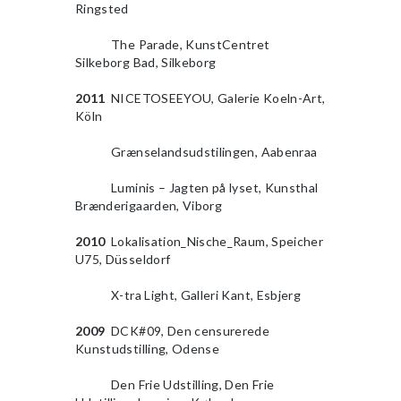
Ringsted
2010
The Parade, KunstCentret
Silkeborg Bad, Silkeborg
2011
NICETOSEEYOU, Galerie Koeln-Art,
Köln
2010
Grænselandsudstilingen, Aabenraa
2010
Luminis – Jagten på lyset, Kunsthal
Brænderigaarden, Viborg
2010
Lokalisation_Nische_Raum, Speicher
U75, Düsseldorf
2010
X-tra Light, Galleri Kant, Esbjerg
2009
DCK#09, Den censurerede
Kunstudstilling, Odense
2010
Den Frie Udstilling, Den Frie