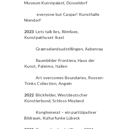
Museum Kunstpalast, Düsseldorf
2010
2010
everyone but Caspar! Kunsthalle
Niendorf
2023
Lets talk lies, Riimfaxe,
Kunstpakhuset Ikast
2010
2010
Grænselandsudstillingen, Aabenraa
2010
2010
Raumbilder-Frontiera, Haus der
Kunst, Palermo, Italien
2010
2010
Art overcomes Boundaries, Roosen-
Trinks Collection, Angeln
2010
2022
Blickfelder, Westdeutscher
Künstlerbund, Schloss Moyland
2010
2010
Konglomerat – ein partizipativer
Bildraum, Kulturfunke Lübeck
2010