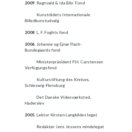
2009
Ragnvald & Ida Blix’ Fond
2009
Kunstrådets Internationale
Billedkunstudvalg
2008
L. F. Foghts fond
2006
Johanne og Ejnar Flach-
Bundegaards fond
2009
Ministerpräsident P.H. Carstensen
Verfügungsfond
2009
Kulturstiftung des Kreises,
Schleswig-Flensburg
2009
Det Danske Videoværksted,
Haderslev
2005
Lektor Kirsten Langkildes legat
2009
Redaktør Jens Jessens mindelegat