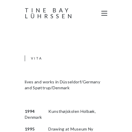
TINE BAY
LÜHRSSEN
VITA
lives and works in Düsseldorf/Germany
and Spøttrup/Denmark
1994
Kunsthøjskolen Holbæk,
Denmark
1995
Drawing at Museum Ny