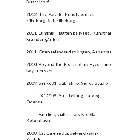
Düsseldorf
2012
The Parade, KunstCentret
Silkeborg Bad, Silkeborg
2011
Luminis – jagten på lyset , Kunsthal
Brænderigården
2011
Grænselandsudstillingen, Aabenraa
2010
Beyond the Reach of my Eyes, Tine
Bay Lührssen
2009
Senko01, publishing Senko Studio
2009
DCK#09, Ausstellungskatalog
Odense
2009
Familien, Galleri Lars Borella,
København
2008
02, Galerie doppelverglasung,
Krefeld